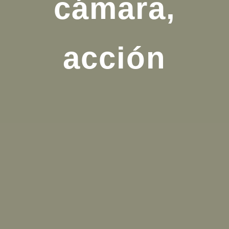
cámara,
acción