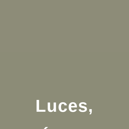
Luces,