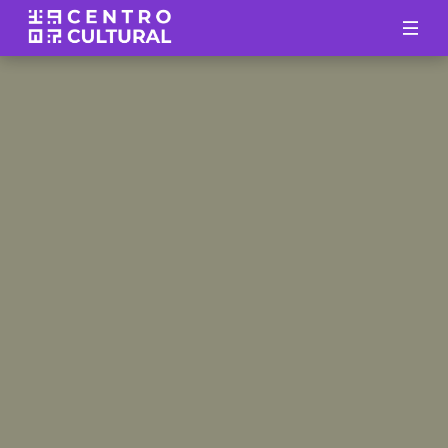
INICIO
ACERCA DE
PROYECTOS SOCIALES
NOTICIAS
FCU
CONTACTO
Artesanía Huichol
LUCES, CÁMARA, ACCIÓN!